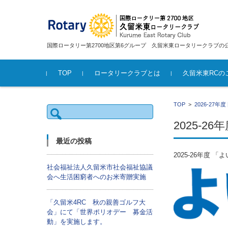
国際ロータリー第2700地区第6グループ 久留米東ロータリークラブ
コンテンツに移動
TOP
ロータリークラブとは
久留米東RCの
2026-27年度 国際ロータリ
26-27年度 会
26-27年度 理
2025-26年
2023-24年
2022-23年
2021-22年
2020-21年
2019-20年
2018-19年
TOP
>
2026-27
検
ーメッセージ
ーメッセージ
ーメッセージ
ーメッセージ
ーメッセージ
ーメッセージ
ーメッセージ
ーメッセージ
索:
2025-
最近の投稿
2025-26年度
社会福祉法人久留米市社会福祉協議
会へ生活困窮者へのお米寄贈実施
「久留米4RC 秋の親善ゴルフ大
会」にて「世界ポリオデー 募金活
動」を実施します。