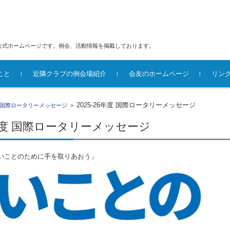
の公式ホームページです。例会、活動情報を掲載しております。
こと
近隣クラブの例会場紹介
会友のホームページ
リン
長運営方針
事・役員・委員
度 国際ロータリ
度 国際ロータリ
度 国際ロータリ
度 国際ロータリ
度 国際ロータリ
度 国際ロータリ
度 国際ロータリ
25-26年度 会長運営方針
24-25年度 会長運営方針
23-24年度 会長挨拶
22-23年度 会長挨拶
21-22年度 会長挨拶
20-21年度 会長挨拶
19-20年度 会長挨拶
2018-19年度 会長挨拶
25-26年度 理事・役員・委員
24-25年度 理事・役員・委員
23-24年度 理事・役員・委員
22-23年度 理事・役員・委員
21-22年度 理事・役員・委員
20-21年度理事・役員・委員
19-20年度 理事・役員・委員
18-19年度 理事・役員・委員
2025-26年度 国際ロータリーメッセージ
年度 国際ロータリーメッセージ
>
26年度 国際ロータリーメッセージ
 「よいことのために手を取りあおう」