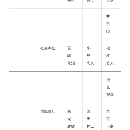
井
手
睦
社会奉仕
宮
牛
桧
崎
島
枝
修治
忠久
哲人
池
見
智幸
国際奉仕
森
池
久
光
田
富
雅敏
祐二
正継