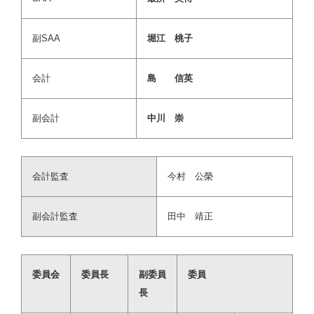
副SAA
堀江 桃子
会計
島 信英
副会計
中川 崇
会計監査
今村 公榮
副会計監査
田中 靖正
委員会
委員長
副委員
委員
長