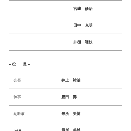
宮﨑 修治
田中 克明
井樋 聰枝
– 役 員 –
会長
井上 祐治
幹事
豊田 壽
副幹事
最所 美博
SAA
最所 美博