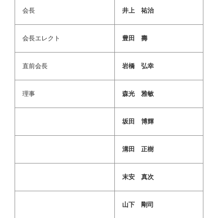
会長
井上 祐治
会長エレクト
豊田 壽
直前会長
岩橋 弘幸
理事
森光 雅敏
坂田 博輝
溝田 正樹
末安 真次
山下 剛司