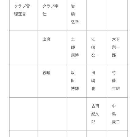
クラブ管
クラブ奉
岩
理運営
仕
橋
弘幸
出席
土
江
木下
師
崎
宗一
康博
公一
郎
親睦
坂
田
竹
田
崎
藤
博輝
創
年雄
古田
中
紀久
島
郎
康二