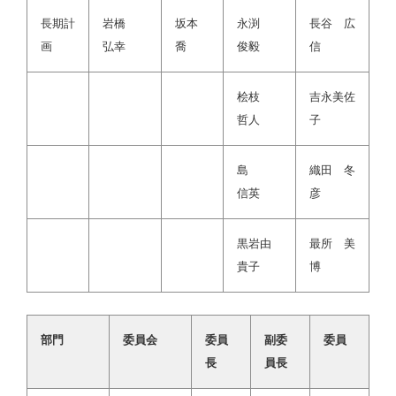
長期計
岩橋
坂本
永渕
長谷 広
画
弘幸
喬
俊毅
信
桧枝
吉永美佐
哲人
子
島
織田 冬
信英
彦
黒岩由
最所 美
貴子
博
部門
委員会
委員
副委
委員
長
員長