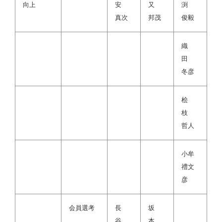
向上
安
又
渕
真次
邦茂
俊毅
織
田
冬彦
桧
枝
哲人
小牟
禮文
彦
会員選考
長
坂
谷
本