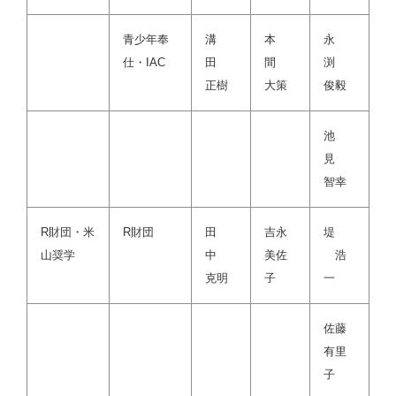
青少年奉
溝
本
永
仕・IAC
田
間
渕
正樹
大策
俊毅
池
見
智幸
R財団・米
R財団
田
吉永
堤
山奨学
中
美佐
浩
克明
子
一
佐藤
有里
子