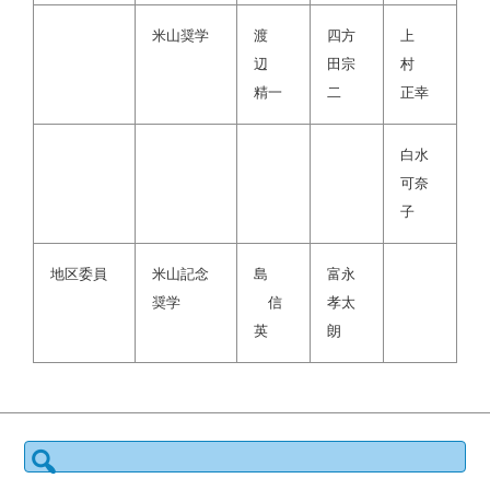
米山奨学
渡
四方
上
辺
田宗
村
精一
二
正幸
白水
可奈
子
地区委員
米山記念
島
富永
奨学
信
孝太
英
朗
検
索: