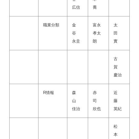
広信
喬
職業分類
金
富永
太
谷
孝太
田
永圭
朗
實
古
賀
慶治
R情報
森
赤
近
山
司
藤
佳治
欣也
英紀
松
本