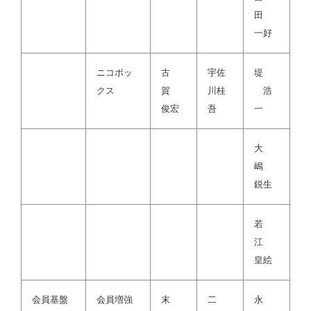
田
一好
ニコボッ
古
宇佐
堤
クス
賀
川桂
浩
俊宏
吾
一
大
嶋
鋭生
若
江
皇絵
会員基盤
会員増強
末
二
永