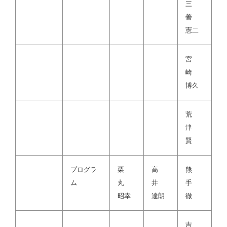
三
善
憲二
宮
崎
博久
荒
津
賢
プログラ
栗
高
熊
ム
丸
井
手
昭幸
達朗
徹
吉