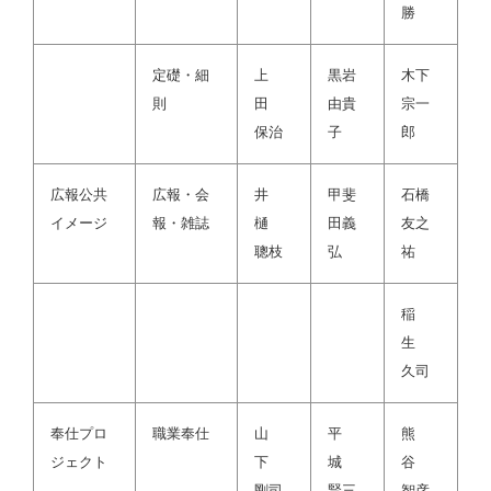
勝
定礎・細
上
黒岩
木下
則
田
由貴
宗一
保治
子
郎
広報公共
広報・会
井
甲斐
石橋
イメージ
報・雑誌
樋
田義
友之
聰枝
弘
祐
稲
生
久司
奉仕プロ
職業奉仕
山
平
熊
ジェクト
下
城
谷
剛司
賢三
智彦